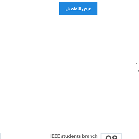
عرض التفاصيل
ب
L
IEEE students branch