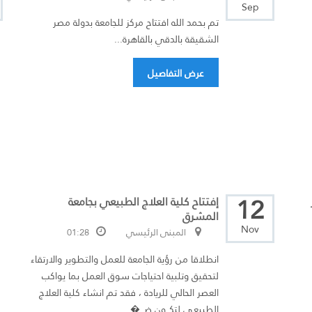
Sep
تم بحمد الله افتتاح مركز للجامعة بدولة مصر
الشقيقة بالدقي بالقاهرة...
عرض التفاصيل
12
إفتتاح كلية العلاج الطبيعي بجامعة
المشرق
Nov
المبنى الرئيسي
01:28
انطلاقا من رؤیة الجامعة للعمل والتطویر والارتقاء
لتحقیق وتلبیة احتیاجات سوق العمل بما یواكب
العصر الحالي للریادة ، فقد تم انشاء كلیة العلاج
الطبیعـي لتكــون ضـــ�...