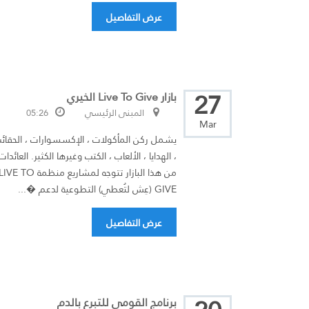
عرض التفاصيل
27
بازار Live To Give الخيري
المبنى الرئيسي
05:26
Mar
يشمل ركن المأكولات ، الإكسسوارات ، الحقائ
، الهدايا ، الألعاب ، الكتب وغيرها الكثير. العائدات
من هذا البازار تتوجه لمشاريع منظمة IVE TO
GIVE (عِش لتُعطي) التطوعية لدعم �...
عرض التفاصيل
برنامج القومي للتبرع بالدم