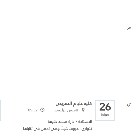
ر
26
ي
كلية علوم التمريض
المبنى الرئيسي
05:52
May
الاستاذة / عازة محمد خليفة
تتوارى الحروف خجلاً وهي تحمل في ثناياها