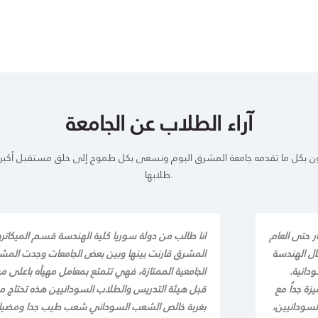
آراء الطلاب عن الجامعة
ن بكل ما تقدمه جامعة المشرق اليوم ونسعى بكل طموح إلى خلق مستقبل أكبر ل
طلابها.
 حتى العام
انا طالب من دولة سوريا كلية الهندسة قسم الميكاتر
ال الهندسة
المشرق قارنت بينها وبين بعض الجامعات وجدت المشرق
دانية.
الجامعية الممتازة، فهي تتمتع بمعامل مهيأه باعلى مس
زة جداً مع
قبل هيئة التدريس والطلاب السودانيين هذه تحتاج مق
لسودانيين،
بغربة خالص الشعب السوداني شعب طيب جدا ومضياف ب