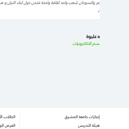
مات عن وصفه، مصر والسودان شعب واحد ثقافة واحدة فنحن دول ابناء النيل و هم 
 كل الود و الاحترام
اسامة عبد الله عليوة
كلية
الهندسة قسم الالكترونيات
إنجازات جامعة المشرق
الطلاب ال
هيئة التدريس
الفرص الو