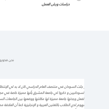
دراسات ورش العمل.
نحن فخورو
مة من دولة مصر جئت السودان في منتصف العام الدراسي كان لا بد لي الإنتظار
ابلت بعض الأخوان السودانيين و ذكروا لي جامعة المشرق بأنها مميزة خاصة في مج
 سجلت بالجامعة، بالفعل وجدتها جامعة مميزة لها مكانتها ووضعها بين الجامعات السو
راسة سلس و مفهوم لدي الطلاب باللغتين العربية و الإنجليزية كما أن العلاقة ممي