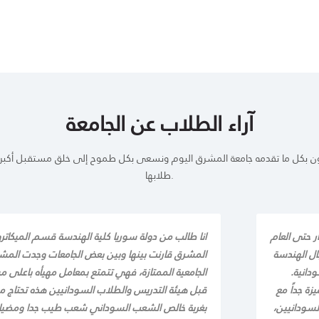
آراء الطلاب عن الجامعة
ن بكل ما تقدمه جامعة المشرق اليوم ونسعى بكل طموح إلى خلق مستقبل أكبر ل
طلابها.
 حتى العام
انا طالب من دولة سوريا كلية الهندسة قسم الميكاتر
ال الهندسة
المشرق قارنت بينها وبين بعض الجامعات وجدت المشرق
دانية.
الجامعية الممتازة، فهي تتمتع بمعامل مهيأه باعلى مس
زة جداً مع
قبل هيئة التدريس والطلاب السودانيين هذه تحتاج مق
لسودانيين،
بغربة خالص الشعب السوداني شعب طيب جدا ومضياف ب