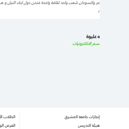
مات عن وصفه، مصر والسودان شعب واحد ثقافة واحدة فنحن دول ابناء النيل و هم 
 كل الود و الاحترام
اسامة عبد الله عليوة
كلية
الهندسة قسم الالكترونيات
إنجازات جامعة المشرق
الطلاب ال
هيئة التدريس
الفرص الو