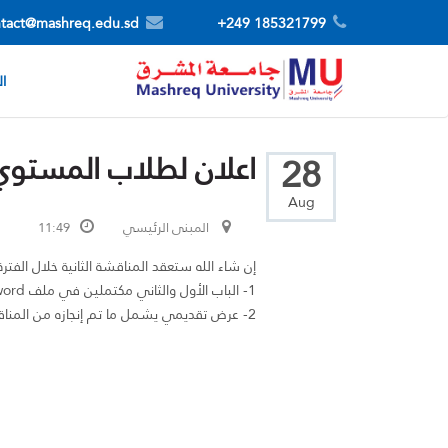
tact@mashreq.edu.sd
185321799 249+
ال
اعلان لطلاب المستوي
28
Aug
المبنى الرئيسي
11:49
إن شاء الله ستعقد المناقشة الثانية خلال الفترة (17 - 22) سبتمبر 2022م وعلى كل مجموعة تجهيز الت
1- الباب الأول والثاني مكتملين في ملف word.
2- عرض تقديمي يشمل ما تم إنجازه من المناقشة السابقة الي الآن.