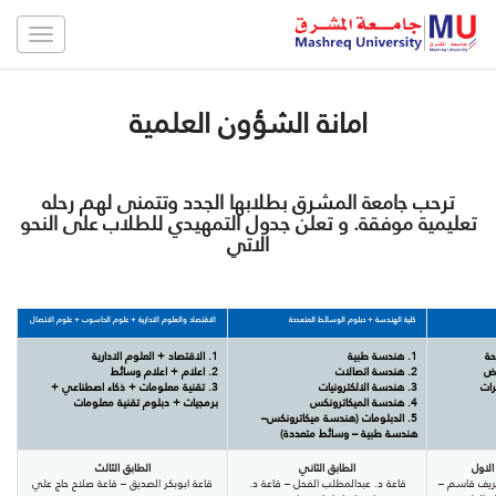
Toggle
gation
امانة الشؤون العلمية
ترحب جامعة المشرق بطلابها الجدد وتتمنى لهم رحله
تعليمية موفقة. و تعلن جدول التمهيدي للطلاب على النحو
الاتي
كلية الهندسة + دبلوم الوسائط المتعددة
الاقتصاد والعلوم الادارية + علوم الحاسوب + علوم الاتصال
1. هندسة طبية
1. الاقتصاد + العلوم الادارية
2. هندسة اتصالات
2. اعلام + اعلام وسائط
3. هندسة الالكترونيات
3. تقنية معلومات + ذكاء اصطناعي +
4. هندسة الميكاترونكس
برمجيات + دبلوم تقنية معلومات
5. الدبلومات (هندسة ميكاترونكس–
هندسة طبية – وسائط متعددة)
الاول
الطابق الثاني
الطابق الثالث
ريف قاسم –
قاعة د. عبدالمطلب الفحل – قاعة د.
قاعة ابوبكر الصديق – قاعة صلاح حاج علي