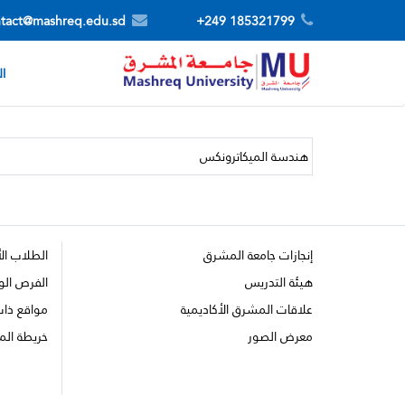
tact@mashreq.edu.sd
185321799 249+
ال
إنجازات جامعة المشرق
الطلاب ال
هيئة التدريس
الفرص الو
علاقات المشرق الأكاديمية
مواقع ذا
معرض الصور
خريطة الم